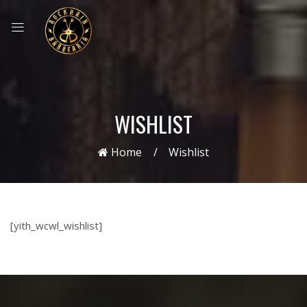
WISHLIST
Home
Wishlist
[yith_wcwl_wishlist]